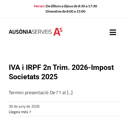
Skip
Horari:
De dilluns a dijous de 8:30 a 17:30
to
Divendres de 8:00 a 15:00
content
Toggle
Naviga
I
QU
IVA i IRPF 2n Trim. 2026-Impost
SE
Societats 2025
ACTU
Termini presentació: De l’1 al [...]
AV
30 de juny de 2026
CALENDA
Llegeix més
CON